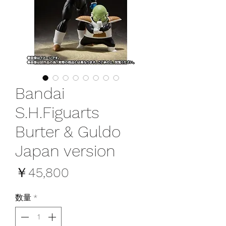
Bandai
S.H.Figuarts
Burter & Guldo
Japan version
価
￥45,800
格
数量
*