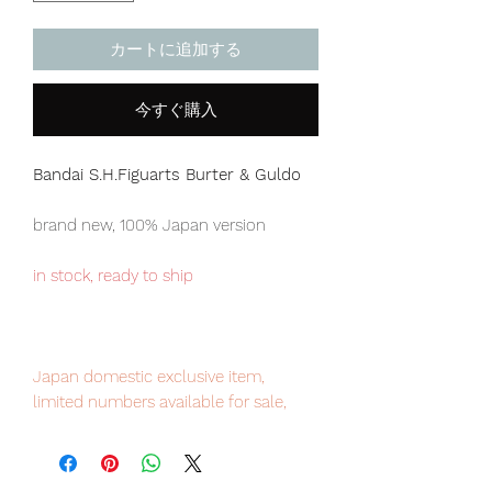
カートに追加する
今すぐ購入
Bandai S.H.Figuarts Burter & Guldo
brand new, 100% Japan version
in stock, ready to ship
Japan domestic exclusive item,
limited numbers available for sale,
order it now to avoid disappointment.