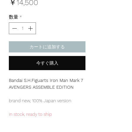
価
￥14,500
格
数量
*
カートに追加する
今すぐ購入
Bandai S.H.Figuarts Iron Man Mark 7
AVENGERS ASSEMBLE EDITION
brand new, 100% Japan version
in stock, ready to ship