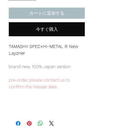
カートに追加する
今すぐ購入
TAMASHII SPEC×HI-METAL R New
Layzner
brand new, 100% Japan version
pre-order, please contact us to
confirm the release date
Japan domestic exclusive item, very
limited numbers available, place your