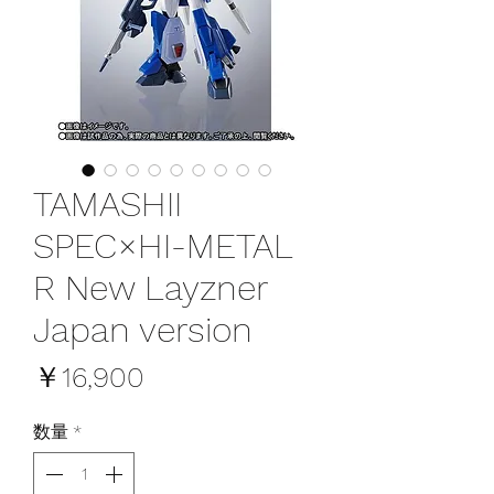
TAMASHII
SPEC×HI-METAL
R New Layzner
Japan version
価
￥16,900
格
数量
*